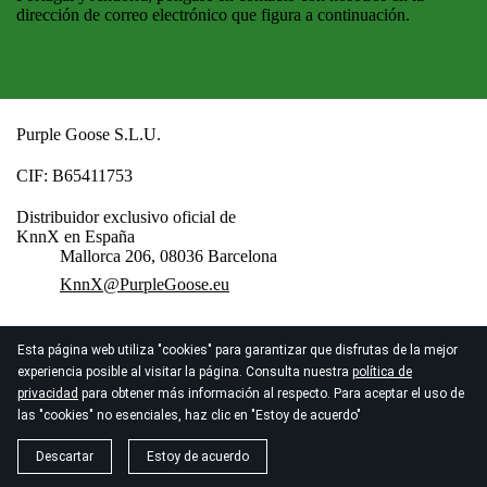
dirección de correo electrónico que figura a continuación.
Purple Goose S.L.U.
CIF: B65411753
Distribuidor exclusivo oficial de
KnnX en España
Mallorca 206, 08036 Barcelona
KnnX@PurpleGoose.eu
Esta página web utiliza "cookies" para garantizar que disfrutas de la mejor
© 2026
ComprarBridas.es
experiencia posible al visitar la página. Consulta nuestra
política de
privacidad
para obtener más información al respecto. Para aceptar el uso de
las "cookies" no esenciales, haz clic en "Estoy de acuerdo"
Descartar
Estoy de acuerdo